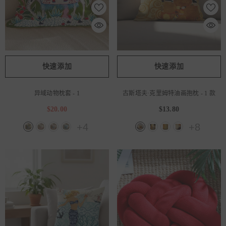
快速添加
快速添加
异域动物枕套
- 1
古斯塔夫·克里姆特油画抱枕
- 1 款
$20.00
$13.80
+4
+8
促销50%