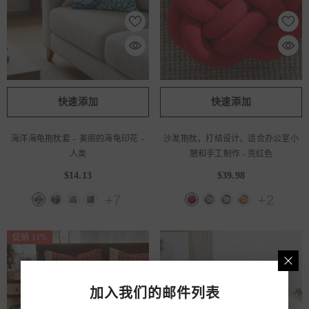
快速添加
快速添加
添加到购物车
海洋海龟抱枕套 – 美丽的海龟印花
–
沙发抱枕，打结设计，适合办公室小
人类
憩和手工制作
- 亮红色
防水太阳能移动电源
- 黑色 + 蓝色边框
$14.13
$39.98
$63.98
$31.99
+7
+2
促销 11%
加入我们的邮件列表