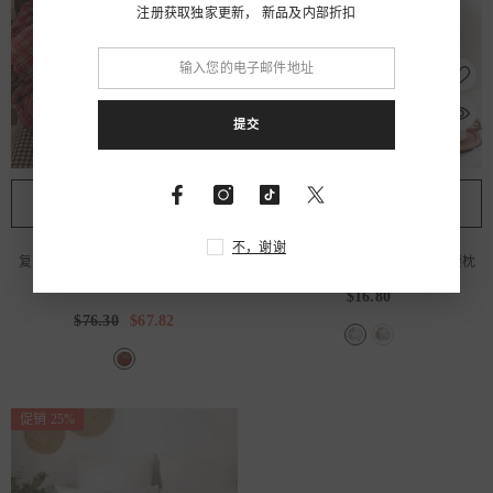
注册获取独家更新， 新品及内部折扣
提交
快速添加
快速添加
不，谢谢
复古红色格纹床品套装（含枕套）
-
花朵图案抱枕套
- 黄色花朵图案腰枕
红色
$16.80
$76.30
$67.82
促销 25%